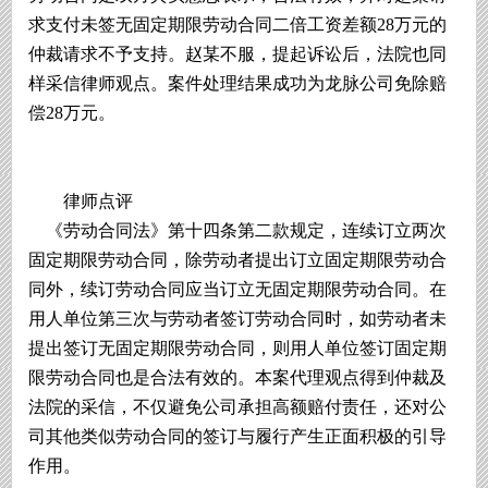
求支付未签无固定期限劳动合同二倍工资差额28万元的
仲裁请求不予支持。赵某不服，提起诉讼后，法院也同
样采信律师观点。案件处理结果成功为龙脉公司免除赔
偿28万元。
律师点评
《劳动合同法》第十四条第二款规定，连续订立两次
固定期限劳动合同，除劳动者提出订立固定期限劳动合
同外，续订劳动合同应当订立无固定期限劳动合同。在
用人单位第三次与劳动者签订劳动合同时，如劳动者未
提出签订无固定期限劳动合同，则用人单位签订固定期
限劳动合同也是合法有效的。本案代理观点得到仲裁及
法院的采信，不仅避免公司承担高额赔付责任，还对公
司其他类似劳动合同的签订与履行产生正面积极的引导
作用。