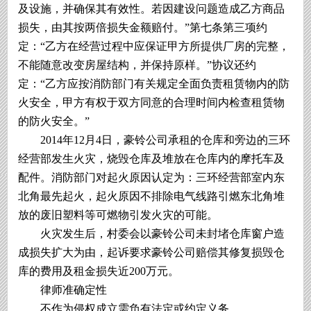
及设施，并确保其有效性。若因建设问题造成乙方商品
损失，由其按两倍损失金额赔付。”第七条第三项约
定：“乙方在经营过程中应保证甲方所提供厂房的完整，
不能随意改变房屋结构，并保持原样。”协议还约
定：“乙方应按消防部门有关规定全面负责租赁物内的防
火安全，甲方有权于双方同意的合理时间内检查租赁物
的防火安全。”
2014年12月4日，豪铃公司承租的仓库和旁边的三环
经营部发生火灾，烧毁仓库及堆放在仓库内的摩托车及
配件。消防部门对起火原因认定为：三环经营部室内东
北角最先起火，起火原因不排除电气线路引燃东北角堆
放的废旧塑料等可燃物引发火灾的可能。
火灾发生后，村委会以豪铃公司未封堵仓库窗户造
成损失扩大为由，起诉要求豪铃公司赔偿其修复损毁仓
库的费用及租金损失近200万元。
律师准确定性
不作为侵权成立需负有法定或约定义务