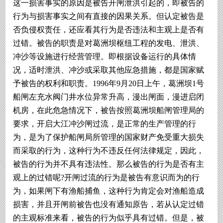
这一损害事实的原因是被告开闸泄洪引起的，即被告的
行为与损害事实之间有直接的因果关系。但认定被告是
否负侵权责任，还应看其行为是否违法和主观上是否有
过错。被告的职责是对葛洲坝枢纽工程的发电、泄洪、
冲沙等设施进行经营管理。即根据设备运行的具体情
况，适时泄洪、冲沙或采取其他应急措施，都是国家赋
予被告的权利和职责。1996年9月20日上午，葛洲坝1号
船闸左充水阀门井水位异常升高，漫出闸面，漫进启闭
机房，在此危急情况下，被告按照葛洲坝船闸管理局的
要求，开启大江冲沙闸过流，是正常的生产管理的行
为，是为了保护船闸局所管理的国家财产免受重大损失
而采取的行为，这种行为不违反任何法律规定，因此，
被告的行为并不具有违法性。那么被告的行为是否有主
观上的过错呢?开闸过流的行为是被告有意识而为的行
为，如果闸下有渔船捕鱼，这种行为肯定会对渔船造成
损害，并且开闸前被告也没有通知原告，若从认定过错
的主观标准来看，被告的行为似乎具有过错。但是，被