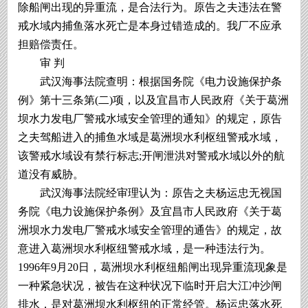
除船闸出现的异重流，是合法行为。原告之夫违法在警
戒水域内捕鱼落水死亡是本身过错造成的。我厂不应承
担赔偿责任。
审 判
武汉海事法院查明：根据国务院《电力设施保护条
例》第十三条第(二)项，以及宜昌市人民政府《关于葛洲
坝水力发电厂警戒水域安全管理的通知》的规定，原告
之夫驾船进入的捕鱼水域是葛洲坝水利枢纽警戒水域，
该警戒水域设有禁行标志;开闸泄洪对警戒水域以外的航
道没有威胁。
武汉海事法院经审理认为：原告之夫杨运忠无视国
务院《电力设施保护条例》及宜昌市人民政府《关于葛
洲坝水力发电厂警戒水域安全管理的通告》的规定，故
意进入葛洲坝水利枢纽警戒水域，是一种违法行为。
1996年9月20日，葛洲坝水利枢纽船闸出现异重流现象是
一种紧急状况，被告在这种状况下临时开启大江冲沙闸
排水，是对葛洲坝水利枢纽的正常经管。杨运忠落水死