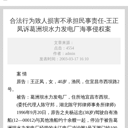
合法行为致人损害不承担民事责任-王正
凤诉葛洲坝水力发电厂海事侵权案
文章来源：
点击：4554
作者：admin
发表时间：2003-03-17 16:10
案 情
原告：王正凤，女，40岁，渔民，住宜昌市西坝路2
号。
被告：葛洲坝水力发电厂，住所地宜昌市西坝。
(委托代理人陈守邦，湖北陈守邦律师事务所律师)
1996年9月20日，原告之夫杨运忠(38岁)驾驶自有渔
船(12—00012)与其他渔船约十余艘一起，停泊于被告葛
洲坝水力发电厂经管的大江电厂冲沙闸1号下闸门约100