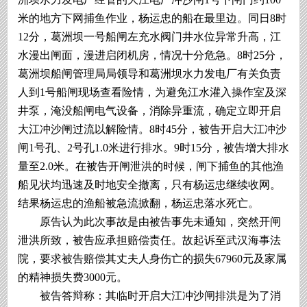
米的地方下网捕鱼作业，杨运忠的船在最里边。同日8时
12分，葛洲坝一号船闸左充水阀门井水位异常升高，江
水漫出闸面，漫进启闭机房，情况十分危急。8时25分，
葛洲坝船闸管理局局领导和葛洲坝水力发电厂有关负责
人到1号船闸现场查看险情，为避免江水灌入操作室及深
井泵，淹没船闸电气设备，消除异重流，确定立即开启
大江冲沙闸过流以解险情。8时45分，被告开启大江冲沙
闸1号孔、2号孔1.0米进行排水。9时15分，被告增大排水
量至2.0米。在被告开闸泄洪的时候，闸下捕鱼的其他渔
船见状均迅速及时地安全撤离，只有杨运忠继续收网。
结果杨运忠的渔船被急流掀翻，杨运忠落水死亡。
原告认为此次事故是由被告事先未通知，突然开闸
泄洪所致，被告应承担赔偿责任。故起诉至武汉海事法
院，要求被告赔偿其丈夫人身伤亡的损失67960元及家属
的精神损失费3000元。
被告答辩称：其临时开启大江冲沙闸排洪是为了消