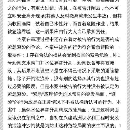
禁航区捕鱼，是属于能预见其可能产生的严重后果而为
之的行为，有重大过错。并且，在被告开闸后，他本可
立即安全离开现场(其他人及时撤离就未发生事故)，但其
为收回渔网，仗着自己水性好，而冒着危险作业，结果
被急流吞噬，这一后果应由行为人自己承担责任。
本案在审理过程中还存在着对被告的行为是否构成
紧急避险的争论。本案中被告的行为符合紧急避险的一
般要件：1.存在合法的权益会受到损害的紧急危险，即1
号船闸充水阀门井水位异常升高，船闸设备即将被淹
没，其后果不堪设想;2.是在不得已情况下采取的避险措
施，除了开闸泄流外，没有别的选择;3.其行为也没有超
过必要的限度。但是本案中被告的行为并没有被认定为
紧急避险。“紧急”应理解为难以预见的突发局面，“避
险”的行为应是在正常情况下不被法律所认可的行为。本
案中，虽然水位异常升高构成危险局面，但是这种局面
应该仍在预料之中。当初在兴建葛洲坝水利工程时安装
的泄流冲沙闸就是为防止这种危险局面的发生而设的。1