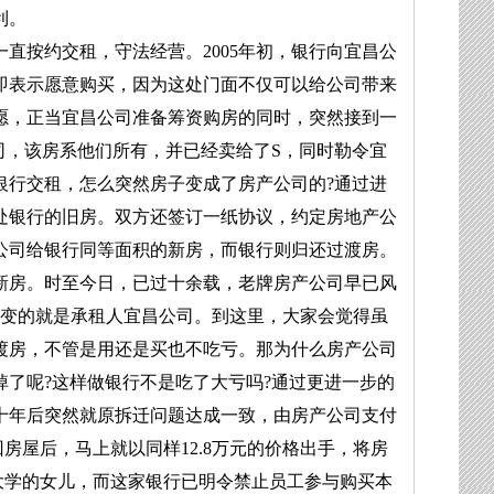
利。
直按约交租，守法经营。2005年初，银行向宜昌公
即表示愿意购买，因为这处门面不仅可以给公司带来
愿，正当宜昌公司准备筹资购房的同时，突然接到一
司，该房系他们所有，并已经卖给了S，同时勒令宜
银行交租，怎么突然房子变成了房产公司的?通过进
一处银行的旧房。双方还签订一纸协议，约定房地产公
公司给银行同等面积的新房，而银行则归还过渡房。
新房。时至今日，已过十余载，老牌房产公司早已风
没变的就是承租人宜昌公司。到这里，大家会觉得虽
渡房，不管是用还是买也不吃亏。那为什么房产公司
了呢?这样做银行不是吃了大亏吗?通过更进一步的
十年后突然就原拆迁问题达成一致，由房产公司支付
回房屋后，马上就以同样12.8万元的价格出手，将房
大学的女儿，而这家银行已明令禁止员工参与购买本
建设领域百名优秀律师