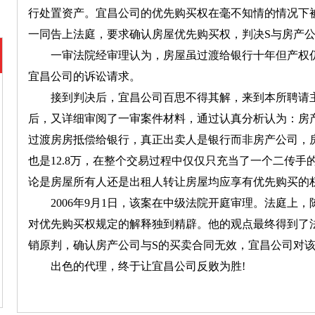
行处置资产。宜昌公司的优先购买权在毫不知情的情况下
一同告上法庭，要求确认房屋优先购买权，判决S与房产
一审法院经审理认为，房屋虽过渡给银行十年但产权仍
宜昌公司的诉讼请求。
接到判决后，宜昌公司百思不得其解，来到本所聘请主
后，又详细审阅了一审案件材料，通过认真分析认为：房
过渡房房抵偿给银行，真正出卖人是银行而非房产公司，房
也是12.8万，在整个交易过程中仅仅只充当了一个二传手
论是房屋所有人还是出租人转让房屋均应享有优先购买的
2006年9月1日，该案在中级法院开庭审理。法庭上，
对优先购买权规定的解释独到精辟。他的观点最终得到了法官
销原判，确认房产公司与S的买卖合同无效，宜昌公司对
出色的代理，终于让宜昌公司反败为胜!