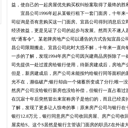
益，使自己的一起房屋优先购买权纠纷案取得了最终的胜
宜昌公司1996年起从某银行租下一套门面房，十年来一
司征询是否有意购买这一门面房。宜昌公司得到消息后立
经济效益，更是见证了公司的起步与发展。然而天不遂人
纸“逐客令”。某老牌房地产公司以通告的方式告知宜昌公
昌公司限期搬走。宜昌公司此时大惑不解，十年来一直向
一步的了解，发现1994年房产公司因兴建商品房拆除了
司先提供一处过渡房给银行使用，待新房建成后，房地产
但是，新房建成后，房产公司未能按约给银行同等面积的
光不在，濒临破产;银行却由一个储蓄所变成了分行;唯一
然房产公司没给银行新房也没给补偿，但银行一直占着过
在沉寂十年后突然冒出来宣称房子是他们的，而且已经卖掉
了解，发现了更多让人惊奇的事：原来房产公司与银行在
银行12.8万元，银行同意房产公司收回房屋、房产公司收
屋卖给S。这个S居然是银行主管该门面房的职员Z在外读
2004市直工委优秀共产党员