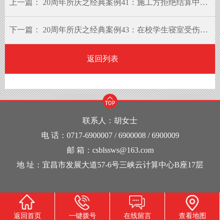
上一篇：
20周年所庆之经典案例41：施工方拒绝结算中途退场，发包方公证保全证据赢官司
下一篇：
20周年所庆之经典案例43：在校学生寝室受伤，床铺瑕疵学校担责
返回列表
联系人：胡女士
电 话：0717-6900007 / 6900008 / 6900009
邮 箱：csblssws@163.com
地 址：宜昌市发展大道57-6号三峡云计算中心B座17层
鄂ICP备16014932号-1
返回首页
一键拨号
在线留言
查看地图