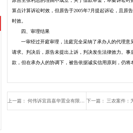
原告主张利息的理由不成立；关于借款本金，本案诉讼时效应从
算点计算诉讼时效，但原告于2005年7月提起诉讼，且
时效。
四、审理结果
一审经过开庭审理，法庭完全采纳了承办人的代理意
请求。判决后，原告未提出上诉，判决发生法律效力。事
款，但在承办人的协调下，被告依据诚实信用原则，仍将本金
上一篇：
何伟诉宜昌嘉华置业有限公司商品房买卖合同纠纷案（杨善华律师承办）
下一篇：
三农案件：为农民工