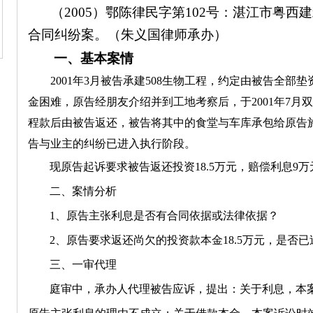
（2005）鄂陈律民字第102号：湛江市粤
合同纠纷案。（朱义国律师承办）
一、基本案情
2001年3月被告承建508生物工程，约定由被告全部
金困难，原告经朋友介绍并到工地考察后，于2001年7月
程款后由被告返还，被告将其中的食堂与车库承包给原告
告与业主的纠纷已进入执行阶段。
现原告起诉要求被告返还投资18.5万元，赔偿利息
9
万
二、案情分析
1、原告主张利息是否有合同依据或法律依据？
2、原告要求返还尚欠的投资款本金18.5万元，是否
三、一审代理
庭审中，承办人代理被告应诉，提出：关于利息，本
2004市直工委优秀共产党员
建设领