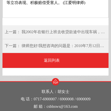
等立功表现、积极赔偿受害人。 (江爱明律师)
上一篇：
我2002年在银行上班去收贷款途中出现车祸，至今没有认定工伤
下一篇：
律师您好!我想咨询的问题是：2010年7月12日，张某驾驶的两轮摩托车与李某対向行驶的两轮摩托车发生交通事故
返回列表
联系人：胡女士
电 话：0717-6900007 / 6900008 / 6900009
邮 箱：csblssws@163.com